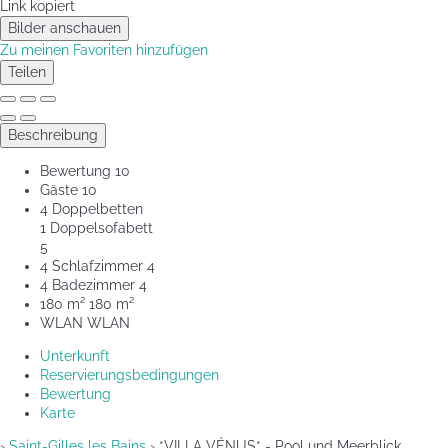
Link kopiert
Bilder anschauen
Zu meinen Favoriten hinzufügen
Teilen
Beschreibung
Bewertung
10
Gäste
10
4 Doppelbetten
1 Doppelsofabett
5
4 Schlafzimmer
4
4 Badezimmer
4
180 m²
180 m²
WLAN
WLAN
Unterkunft
Reservierungsbedingungen
Bewertung
Karte
›
Saint-Gilles les Bains
› *VILLA VÉNUS* - Pool und Meerblick