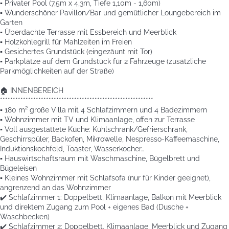
▪️ Privater Pool (7,5m x 4,3m, Tiefe 1,10m - 1,60m)
▪️ Wunderschöner Pavillon/Bar und gemütlicher Loungebereich im
Garten
▪️ Überdachte Terrasse mit Essbereich und Meerblick
▪️ Holzkohlegrill für Mahlzeiten im Freien
▪️ Gesichertes Grundstück (eingezäunt mit Tor)
▪️ Parkplätze auf dem Grundstück für 2 Fahrzeuge (zusätzliche
Parkmöglichkeiten auf der Straße)
🏠 INNENBEREICH
************************************************************
▪️ 180 m² große Villa mit 4 Schlafzimmern und 4 Badezimmern
▪️ Wohnzimmer mit TV und Klimaanlage, offen zur Terrasse
▪️ Voll ausgestattete Küche: Kühlschrank/Gefrierschrank,
Geschirrspüler, Backofen, Mikrowelle, Nespresso-Kaffeemaschine,
Induktionskochfeld, Toaster, Wasserkocher…
▪️ Hauswirtschaftsraum mit Waschmaschine, Bügelbrett und
Bügeleisen
▪️ Kleines Wohnzimmer mit Schlafsofa (nur für Kinder geeignet),
angrenzend an das Wohnzimmer
✔️ Schlafzimmer 1: Doppelbett, Klimaanlage, Balkon mit Meerblick
und direktem Zugang zum Pool + eigenes Bad (Dusche +
Waschbecken)
✔️ Schlafzimmer 2: Doppelbett, Klimaanlage, Meerblick und Zugang