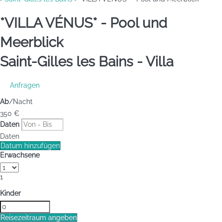
*VILLA VÉNUS* - Pool und
Meerblick
Saint-Gilles les Bains -
Villa
Anfragen
Ab
/Nacht
350
€
Daten
Daten
Datum hinzufügen
Erwachsene
1
Kinder
Reisezeitraum angeben