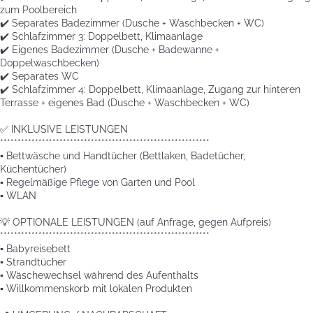
zum Poolbereich
✔️ Separates Badezimmer (Dusche + Waschbecken + WC)
✔️ Schlafzimmer 3: Doppelbett, Klimaanlage
✔️ Eigenes Badezimmer (Dusche + Badewanne +
Doppelwaschbecken)
✔️ Separates WC
✔️ Schlafzimmer 4: Doppelbett, Klimaanlage, Zugang zur hinteren
Terrasse + eigenes Bad (Dusche + Waschbecken + WC)
✅ INKLUSIVE LEISTUNGEN
************************************************************
▪️ Bettwäsche und Handtücher (Bettlaken, Badetücher,
Küchentücher)
▪️ Regelmäßige Pflege von Garten und Pool
▪️ WLAN
💡 OPTIONALE LEISTUNGEN (auf Anfrage, gegen Aufpreis)
************************************************************
▪️ Babyreisebett
▪️ Strandtücher
▪️ Wäschewechsel während des Aufenthalts
▪️ Willkommenskorb mit lokalen Produkten