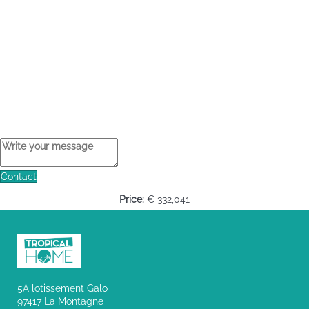
Contact
Price:
€ 332,041
5A lotissement Galo
97417 La Montagne