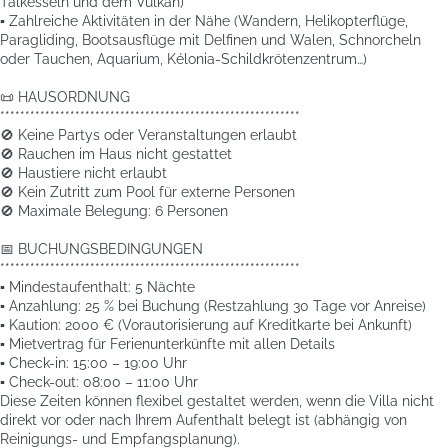
Talkesseln und dem Vulkan)
▪️ Zahlreiche Aktivitäten in der Nähe (Wandern, Helikopterflüge,
Paragliding, Bootsausflüge mit Delfinen und Walen, Schnorcheln
oder Tauchen, Aquarium, Kélonia-Schildkrötenzentrum…)
📜 HAUSORDNUNG
************************************************************
🚫 Keine Partys oder Veranstaltungen erlaubt
🚫 Rauchen im Haus nicht gestattet
🚫 Haustiere nicht erlaubt
🚫 Kein Zutritt zum Pool für externe Personen
🚫 Maximale Belegung: 6 Personen
📅 BUCHUNGSBEDINGUNGEN
************************************************************
▪️ Mindestaufenthalt: 5 Nächte
▪️ Anzahlung: 25 % bei Buchung (Restzahlung 30 Tage vor Anreise)
▪️ Kaution: 2000 € (Vorautorisierung auf Kreditkarte bei Ankunft)
▪️ Mietvertrag für Ferienunterkünfte mit allen Details
▪️ Check-in: 15:00 – 19:00 Uhr
▪️ Check-out: 08:00 – 11:00 Uhr
Diese Zeiten können flexibel gestaltet werden, wenn die Villa nicht
direkt vor oder nach Ihrem Aufenthalt belegt ist (abhängig von
Reinigungs- und Empfangsplanung).