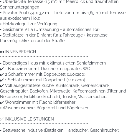
▪️ Überdachte Terrasse (15 m²) mit Meerblick und traumhaften
Sonnenuntergängen
▪️ Privater Pool (7,4 x 3,2 m – Tiefe von 1 m bis 1,65 m) mit Terrasse
aus exotischem Holz
▪️ Holzkohlegrill zur Verfügung
▪️ Gesicherte Villa (Umzäunung + automatisches Tor)
▪️ Stellplätze in der Einfahrt für 2 Fahrzeuge + kostenlose
Parkmöglichkeiten auf der Straße
🏡 INNENBEREICH
************************************************************
▪️ Ebenerdiges Haus mit 3 klimatisierten Schlafzimmern
✔️ 1 Badezimmer mit Dusche + 1 separates WC
✔️ 2 Schlafzimmer mit Doppelbett (160x200)
✔️ 1 Schlafzimmer mit Doppelbett (140x200)
✔️ Voll ausgestattete Küche: Kühlschrank, Gefrierschrank,
Geschirrspüler, Backofen, Mikrowelle, Kaffeemaschinen (Filter und
Nespresso), Induktionskochfeld, Toaster, Wasserkocher…
✔️ Wohnzimmer mit Flachbildfernseher
▪️ Waschmaschine, Bügelbrett und Bügeleisen
✅ INKLUSIVE LEISTUNGEN
************************************************************
▪️ Bettwäsche inklusive (Bettlaken, Handtücher, Geschirrtücher)