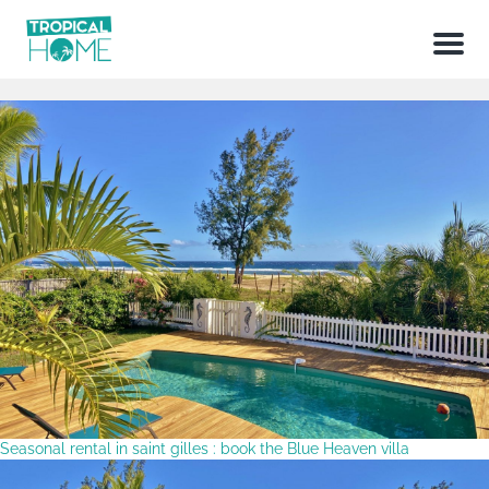
Menu
Seasonal rental in saint gilles : book the Blue Heaven villa