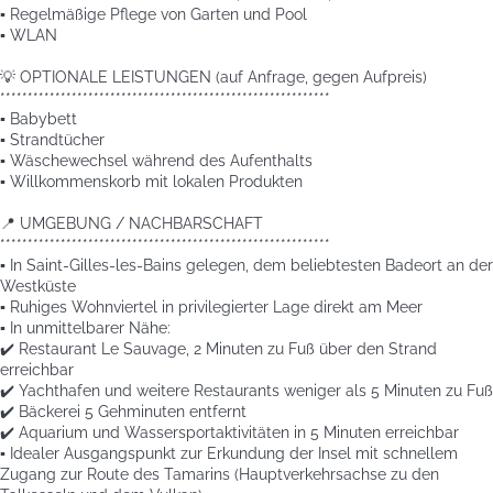
▪️ Regelmäßige Pflege von Garten und Pool
▪️ WLAN
💡 OPTIONALE LEISTUNGEN (auf Anfrage, gegen Aufpreis)
************************************************************
▪️ Babybett
▪️ Strandtücher
▪️ Wäschewechsel während des Aufenthalts
▪️ Willkommenskorb mit lokalen Produkten
📍 UMGEBUNG / NACHBARSCHAFT
************************************************************
▪️ In Saint-Gilles-les-Bains gelegen, dem beliebtesten Badeort an der
Westküste
▪️ Ruhiges Wohnviertel in privilegierter Lage direkt am Meer
▪️ In unmittelbarer Nähe:
✔️ Restaurant Le Sauvage, 2 Minuten zu Fuß über den Strand
erreichbar
✔️ Yachthafen und weitere Restaurants weniger als 5 Minuten zu Fuß
✔️ Bäckerei 5 Gehminuten entfernt
✔️ Aquarium und Wassersportaktivitäten in 5 Minuten erreichbar
▪️ Idealer Ausgangspunkt zur Erkundung der Insel mit schnellem
Zugang zur Route des Tamarins (Hauptverkehrsachse zu den