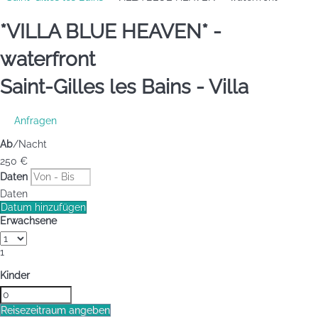
*VILLA BLUE HEAVEN* -
waterfront
Saint-Gilles les Bains -
Villa
Anfragen
Ab
/Nacht
250
€
Daten
Daten
Datum hinzufügen
Erwachsene
1
Kinder
Reisezeitraum angeben