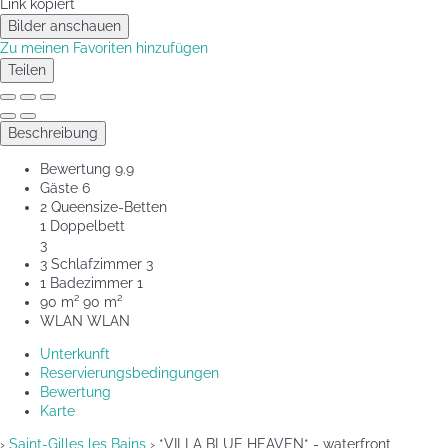
Link kopiert
Bilder anschauen
Zu meinen Favoriten hinzufügen
Teilen
Beschreibung
Bewertung
9.9
Gäste
6
2 Queensize-Betten
1 Doppelbett
3
3 Schlafzimmer
3
1 Badezimmer
1
90 m²
90 m²
WLAN
WLAN
Unterkunft
Reservierungsbedingungen
Bewertung
Karte
›
Saint-Gilles les Bains
› *VILLA BLUE HEAVEN* - waterfront