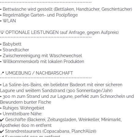
************************************************************
▪️ Bettwäsche wird gestellt (Bettlaken, Handtücher, Geschirrtücher)
▪️ Regelmäßige Garten- und Poolpflege
▪️ WLAN
💡 OPTIONALE LEISTUNGEN (auf Anfrage, gegen Aufpreis)
************************************************************
▪️ Babybett
▪️ Strandtücher
▪️ Zwischenreinigung mit Wäschewechsel
▪️ Willkommenskorb mit lokalen Produkten
📍 UMGEBUNG / NACHBARSCHAFT
************************************************************
▪️ La Saline-les-Bains, ein beliebter Badeort mit einer sicheren
Lagune und weißem Sandstrand (300 Sonnentage/Jahr)
▪️ 300 m zum Strand und zur Lagune, perfekt zum Schnorcheln und
Bewundern bunter Fische
▪️ Ruhiges Wohngebiet
▪️ Unmittelbare Nähe:
✔️ Geschäfte (Bäckerei, Zeitungsladen, Weinkeller, Minimarkt,
Apotheke) 600 m entfernt
✔️ Strandrestaurants (Copacabana, Planch’Alizé)