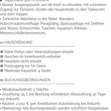
✔️ Supermarkt 900 m entfernt
▪️ Idealer Ausgangspunkt, um die Insel zu erkunden, mit schnellem
Zugang zur Tamarins-Straße (die Hauptstraße zu den Talkesseln
und dem Vulkan)
▪️ Zahlreiche Aktivitäten in der Nähe: Wandern,
Hubschrauberrundflüge, Paragliding, Bootsausflüge mit Delfinen
und Walen, Schnorcheln, Tauchen, Aquarium, Kélonia-
Meeresschildkrötenzentrum…
📜 HAUSORDNUNG
************************************************************
🚫 Keine Partys oder Veranstaltungen erlaubt
🚫 Rauchen im Innenbereich verboten
🚫 Haustiere nicht erlaubt
🚫 Poolzugang nur für Gäste
🚫 Maximale Kapazität: 9 Gäste
📅 BUCHUNGSBEDINGUNGEN
************************************************************
▪️ Mindestaufenthalt: 5 Nächte
▪️ Anzahlung: 25 % bei Buchung erforderlich (Restzahlung 30 Tage
vor Ankunft)
▪️ Kaution: 2.000 € (per Kreditkarten-Autorisierung bei Ankunft)
▪️ Mietvertrag: Alle Buchungsdetails werden schriftlich festgehalten