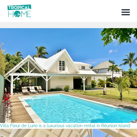
Menu
Villa Fleur de Lune is a luxurious vacation rental in Réunion Island