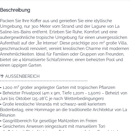
Beschreibung
Packen Sie Ihre Koffer aus und genießen Sie eine idyllische
Umgebung, nur 300 Meter vom Strand und der Lagune von La
Saline-les-Bains entfernt. Erleben Sie Ruhe, Komfort und eine
außergewöhnliche tropische Umgebung für einen unvergesslichen
Aufenthalt auf der „Île Intense“. Diese prächtige 200 m² große Villa,
geschmackvoll renoviert, vereint kreolischen Charme mit modernen
Annehmlichkeiten. Ideal für Familien oder Gruppen von Freunden,
bietet sie 4 klimatisierte Schlafzimmer, einen beheizten Pool und
einen üppigen Garten.
🌴 AUSSENBEREICH
************************************************************
▪️ 1.200 m² großer angelegter Garten mit tropischen Pflanzen
▪️ Beheizter Privatpool (4m x 9m, Tiefe 1,20m - 1,50m) – Beheizt von
Juni bis Oktober (25-28°C je nach Wetterbedingungen)
▪️ Große kreolische Veranda mit schwarz-weiß kariertem
Bodenbelag, eine Hommage an die traditionelle Architektur von La
Réunion
▪️ Gasgrillbereich für gesellige Mahlzeiten im Freien
▪️ Gesichertes Anwesen (eingezäunt mit manuellem Tor)