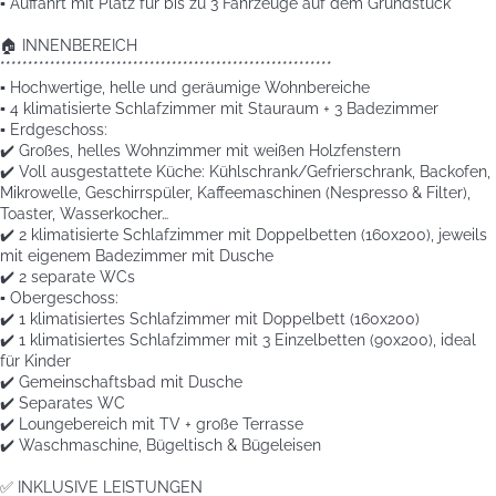
▪️ Auffahrt mit Platz für bis zu 3 Fahrzeuge auf dem Grundstück
🏠 INNENBEREICH
************************************************************
▪️ Hochwertige, helle und geräumige Wohnbereiche
▪️ 4 klimatisierte Schlafzimmer mit Stauraum + 3 Badezimmer
▪️ Erdgeschoss:
✔️ Großes, helles Wohnzimmer mit weißen Holzfenstern
✔️ Voll ausgestattete Küche: Kühlschrank/Gefrierschrank, Backofen,
Mikrowelle, Geschirrspüler, Kaffeemaschinen (Nespresso & Filter),
Toaster, Wasserkocher…
✔️ 2 klimatisierte Schlafzimmer mit Doppelbetten (160x200), jeweils
mit eigenem Badezimmer mit Dusche
✔️ 2 separate WCs
▪️ Obergeschoss:
✔️ 1 klimatisiertes Schlafzimmer mit Doppelbett (160x200)
✔️ 1 klimatisiertes Schlafzimmer mit 3 Einzelbetten (90x200), ideal
für Kinder
✔️ Gemeinschaftsbad mit Dusche
✔️ Separates WC
✔️ Loungebereich mit TV + große Terrasse
✔️ Waschmaschine, Bügeltisch & Bügeleisen
✅ INKLUSIVE LEISTUNGEN