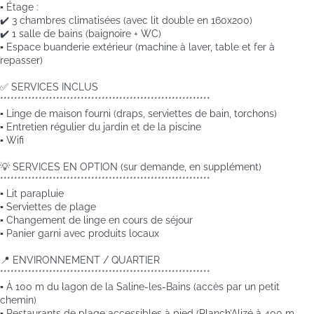
▪️ Étage :
✔️ 3 chambres climatisées (avec lit double en 160x200)
✔️ 1 salle de bains (baignoire + WC)
▪️ Espace buanderie extérieur (machine à laver, table et fer à
repasser)
✅ SERVICES INCLUS
************************************************************
▪️ Linge de maison fourni (draps, serviettes de bain, torchons)
▪️ Entretien régulier du jardin et de la piscine
▪️ Wifi
💡 SERVICES EN OPTION (sur demande, en supplément)
************************************************************
▪️ Lit parapluie
▪️ Serviettes de plage
▪️ Changement de linge en cours de séjour
▪️ Panier garni avec produits locaux
📍 ENVIRONNEMENT / QUARTIER
************************************************************
▪️ À 100 m du lagon de la Saline-les-Bains (accès par un petit
chemin)
▪️ Restaurants de plage accessibles à pied (Planch’Alizé à 400 m,