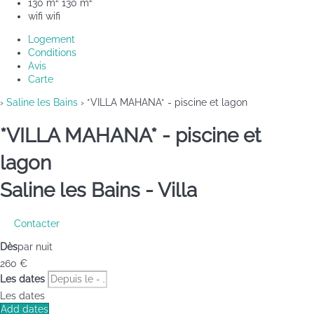
130 m²
130 m²
wifi
wifi
Logement
Conditions
Avis
Carte
›
Saline les Bains
› *VILLA MAHANA* - piscine et lagon
*VILLA MAHANA* - piscine et
lagon
Saline les Bains -
Villa
Contacter
Dès
par nuit
260
€
Les dates
Les dates
Add dates