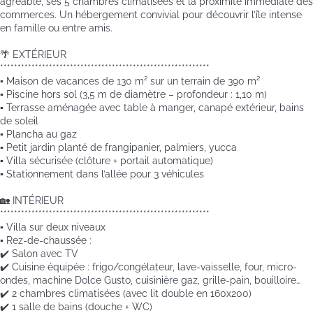
agréable, ses 5 chambres climatisées et la proximité immédiate des
commerces. Un hébergement convivial pour découvrir l’île intense
en famille ou entre amis.
🌴 EXTÉRIEUR
************************************************************
▪️ Maison de vacances de 130 m² sur un terrain de 390 m²
▪️ Piscine hors sol (3,5 m de diamètre – profondeur : 1,10 m)
▪️ Terrasse aménagée avec table à manger, canapé extérieur, bains
de soleil
▪️ Plancha au gaz
▪️ Petit jardin planté de frangipanier, palmiers, yucca
▪️ Villa sécurisée (clôture + portail automatique)
▪️ Stationnement dans l’allée pour 3 véhicules
🏡 INTÉRIEUR
************************************************************
▪️ Villa sur deux niveaux
▪️ Rez-de-chaussée :
✔️ Salon avec TV
✔️ Cuisine équipée : frigo/congélateur, lave-vaisselle, four, micro-
ondes, machine Dolce Gusto, cuisinière gaz, grille-pain, bouilloire…
✔️ 2 chambres climatisées (avec lit double en 160x200)
✔️ 1 salle de bains (douche + WC)