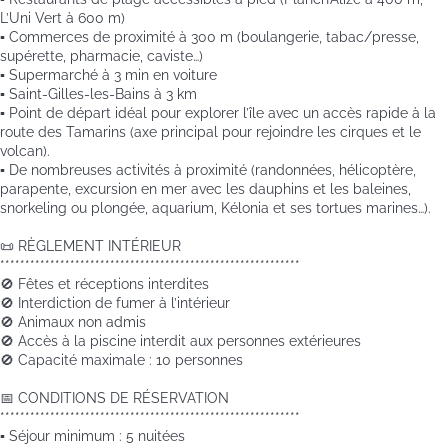
L’Uni Vert à 600 m)
▪️ Commerces de proximité à 300 m (boulangerie, tabac/presse,
supérette, pharmacie, caviste…)
▪️ Supermarché à 3 min en voiture
▪️ Saint-Gilles-les-Bains à 3 km
▪️ Point de départ idéal pour explorer l’île avec un accès rapide à la
route des Tamarins (axe principal pour rejoindre les cirques et le
volcan).
▪️ De nombreuses activités à proximité (randonnées, hélicoptère,
parapente, excursion en mer avec les dauphins et les baleines,
snorkeling ou plongée, aquarium, Kélonia et ses tortues marines…).
📜 RÈGLEMENT INTÉRIEUR
************************************************************
🚫 Fêtes et réceptions interdites
🚫 Interdiction de fumer à l’intérieur
🚫 Animaux non admis
🚫 Accès à la piscine interdit aux personnes extérieures
🚫 Capacité maximale : 10 personnes
📅 CONDITIONS DE RÉSERVATION
************************************************************
▪️ Séjour minimum : 5 nuitées