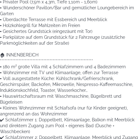
▪️ Privater Pool (7,5m x 4,3m, Tiefe 1,10m - 1,60m)
▪️ Wunderschöner Pavillon/Bar und gemütlicher Loungebereich im
Garten
▪️ Überdachte Terrasse mit Essbereich und Meerblick
▪️ Holzkohlegrill für Mahlzeiten im Freien
▪️ Gesichertes Grundstück (eingezäunt mit Tor)
▪️ Parkplätze auf dem Grundstück für 2 Fahrzeuge (zusätzliche
Parkmöglichkeiten auf der Straße)
🏠 INNENBEREICH
************************************************************
▪️ 180 m² große Villa mit 4 Schlafzimmern und 4 Badezimmern
▪️ Wohnzimmer mit TV und Klimaanlage, offen zur Terrasse
▪️ Voll ausgestattete Küche: Kühlschrank/Gefrierschrank,
Geschirrspüler, Backofen, Mikrowelle, Nespresso-Kaffeemaschine,
Induktionskochfeld, Toaster, Wasserkocher…
▪️ Hauswirtschaftsraum mit Waschmaschine, Bügelbrett und
Bügeleisen
▪️ Kleines Wohnzimmer mit Schlafsofa (nur für Kinder geeignet),
angrenzend an das Wohnzimmer
✔️ Schlafzimmer 1: Doppelbett, Klimaanlage, Balkon mit Meerblick
und direktem Zugang zum Pool + eigenes Bad (Dusche +
Waschbecken)
✔️ Schlafzimmer 2: Doppelbett, Klimaanlage, Meerblick und Zugang