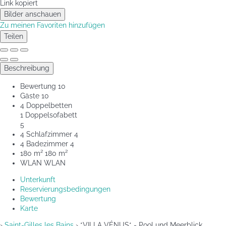
Link kopiert
Bilder anschauen
Zu meinen Favoriten hinzufügen
Teilen
Beschreibung
Bewertung
10
Gäste
10
4 Doppelbetten
1 Doppelsofabett
5
4 Schlafzimmer
4
4 Badezimmer
4
180 m²
180 m²
WLAN
WLAN
Unterkunft
Reservierungsbedingungen
Bewertung
Karte
›
Saint-Gilles les Bains
› *VILLA VÉNUS* - Pool und Meerblick