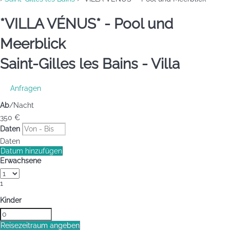
*VILLA VÉNUS* - Pool und
Meerblick
Saint-Gilles les Bains -
Villa
Anfragen
Ab
/Nacht
350
€
Daten
Daten
Datum hinzufügen
Erwachsene
1
Kinder
Reisezeitraum angeben