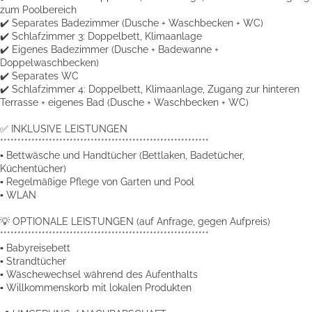
zum Poolbereich
✔️ Separates Badezimmer (Dusche + Waschbecken + WC)
✔️ Schlafzimmer 3: Doppelbett, Klimaanlage
✔️ Eigenes Badezimmer (Dusche + Badewanne +
Doppelwaschbecken)
✔️ Separates WC
✔️ Schlafzimmer 4: Doppelbett, Klimaanlage, Zugang zur hinteren
Terrasse + eigenes Bad (Dusche + Waschbecken + WC)
✅ INKLUSIVE LEISTUNGEN
************************************************************
▪️ Bettwäsche und Handtücher (Bettlaken, Badetücher,
Küchentücher)
▪️ Regelmäßige Pflege von Garten und Pool
▪️ WLAN
💡 OPTIONALE LEISTUNGEN (auf Anfrage, gegen Aufpreis)
************************************************************
▪️ Babyreisebett
▪️ Strandtücher
▪️ Wäschewechsel während des Aufenthalts
▪️ Willkommenskorb mit lokalen Produkten