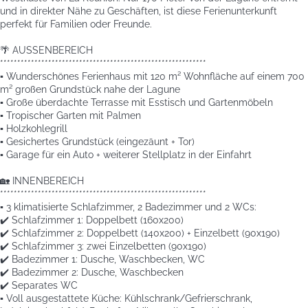
und in direkter Nähe zu Geschäften, ist diese Ferienunterkunft
perfekt für Familien oder Freunde.
🌴 AUSSENBEREICH
************************************************************
▪️ Wunderschönes Ferienhaus mit 120 m² Wohnfläche auf einem 700
m² großen Grundstück nahe der Lagune
▪️ Große überdachte Terrasse mit Esstisch und Gartenmöbeln
▪️ Tropischer Garten mit Palmen
▪️ Holzkohlegrill
▪️ Gesichertes Grundstück (eingezäunt + Tor)
▪️ Garage für ein Auto + weiterer Stellplatz in der Einfahrt
🏡 INNENBEREICH
************************************************************
▪️ 3 klimatisierte Schlafzimmer, 2 Badezimmer und 2 WCs:
✔️ Schlafzimmer 1: Doppelbett (160x200)
✔️ Schlafzimmer 2: Doppelbett (140x200) + Einzelbett (90x190)
✔️ Schlafzimmer 3: zwei Einzelbetten (90x190)
✔️ Badezimmer 1: Dusche, Waschbecken, WC
✔️ Badezimmer 2: Dusche, Waschbecken
✔️ Separates WC
▪️ Voll ausgestattete Küche: Kühlschrank/Gefrierschrank,