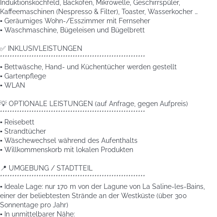
Induktionskochfeld, Backofen, Mikrowelle, Geschirrspüler,
Kaffeemaschinen (Nespresso & Filter), Toaster, Wasserkocher …
▪️ Geräumiges Wohn-/Esszimmer mit Fernseher
▪️ Waschmaschine, Bügeleisen und Bügelbrett
✅ INKLUSIVLEISTUNGEN
************************************************************
▪️ Bettwäsche, Hand- und Küchentücher werden gestellt
▪️ Gartenpflege
▪️ WLAN
💡 OPTIONALE LEISTUNGEN (auf Anfrage, gegen Aufpreis)
************************************************************
▪️ Reisebett
▪️ Strandtücher
▪️ Wäschewechsel während des Aufenthalts
▪️ Willkommenskorb mit lokalen Produkten
📍 UMGEBUNG / STADTTEIL
************************************************************
▪️ Ideale Lage: nur 170 m von der Lagune von La Saline-les-Bains,
einer der beliebtesten Strände an der Westküste (über 300
Sonnentage pro Jahr)
▪️ In unmittelbarer Nähe: