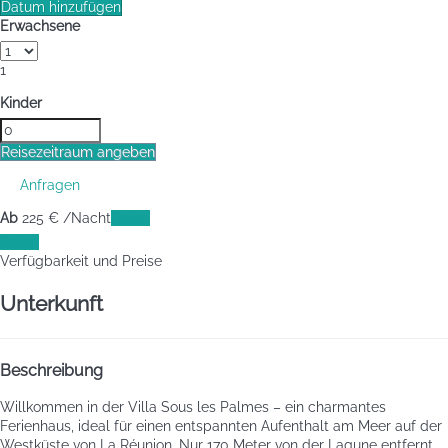
Datum hinzufügen
Erwachsene
1
Kinder
Reisezeitraum angeben
Anfragen
Ab
225
€
/Nacht
Daten
Daten
Verfügbarkeit und Preise
Unterkunft
Beschreibung
Willkommen in der Villa Sous les Palmes – ein charmantes
Ferienhaus, ideal für einen entspannten Aufenthalt am Meer auf der
Westküste von La Réunion. Nur 170 Meter von der Lagune entfernt