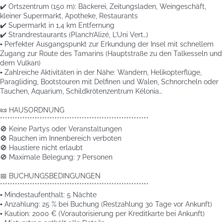
✔️ Ortszentrum (150 m): Bäckerei, Zeitungsladen, Weingeschäft,
kleiner Supermarkt, Apotheke, Restaurants
✔️ Supermarkt in 1,4 km Entfernung
✔️ Strandrestaurants (Planch’Alizé, L’Uni Vert…)
▪️ Perfekter Ausgangspunkt zur Erkundung der Insel mit schnellem
Zugang zur Route des Tamarins (Hauptstraße zu den Talkesseln und
dem Vulkan)
▪️ Zahlreiche Aktivitäten in der Nähe: Wandern, Helikopterflüge,
Paragliding, Bootstouren mit Delfinen und Walen, Schnorcheln oder
Tauchen, Aquarium, Schildkrötenzentrum Kélonia…
📜 HAUSORDNUNG
************************************************************
🚫 Keine Partys oder Veranstaltungen
🚫 Rauchen im Innenbereich verboten
🚫 Haustiere nicht erlaubt
🚫 Maximale Belegung: 7 Personen
📅 BUCHUNGSBEDINGUNGEN
************************************************************
▪️ Mindestaufenthalt: 5 Nächte
▪️ Anzahlung: 25 % bei Buchung (Restzahlung 30 Tage vor Ankunft)
▪️ Kaution: 2000 € (Vorautorisierung per Kreditkarte bei Ankunft)