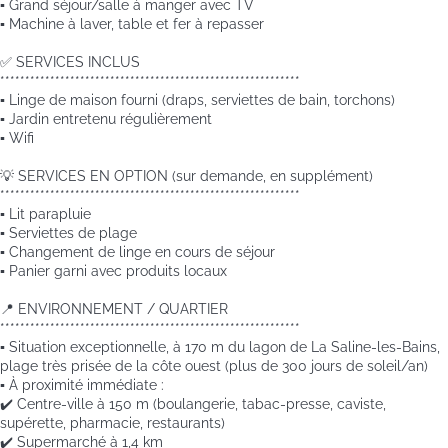
▪️ Grand séjour/salle à manger avec TV
▪️ Machine à laver, table et fer à repasser
✅ SERVICES INCLUS
************************************************************
▪️ Linge de maison fourni (draps, serviettes de bain, torchons)
▪️ Jardin entretenu régulièrement
▪️ Wifi
💡 SERVICES EN OPTION (sur demande, en supplément)
************************************************************
▪️ Lit parapluie
▪️ Serviettes de plage
▪️ Changement de linge en cours de séjour
▪️ Panier garni avec produits locaux
📍 ENVIRONNEMENT / QUARTIER
************************************************************
▪️ Situation exceptionnelle, à 170 m du lagon de La Saline-les-Bains,
plage très prisée de la côte ouest (plus de 300 jours de soleil/an)
▪️ À proximité immédiate :
✔️ Centre-ville à 150 m (boulangerie, tabac-presse, caviste,
supérette, pharmacie, restaurants)
✔️ Supermarché à 1,4 km