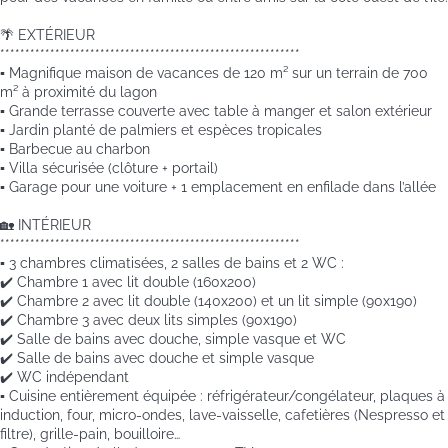
🌴 EXTÉRIEUR
************************************************************
▪️ Magnifique maison de vacances de 120 m² sur un terrain de 700
m² à proximité du lagon
▪️ Grande terrasse couverte avec table à manger et salon extérieur
▪️ Jardin planté de palmiers et espèces tropicales
▪️ Barbecue au charbon
▪️ Villa sécurisée (clôture + portail)
▪️ Garage pour une voiture + 1 emplacement en enfilade dans l’allée
🏡 INTÉRIEUR
************************************************************
▪️ 3 chambres climatisées, 2 salles de bains et 2 WC :
✔️ Chambre 1 avec lit double (160x200)
✔️ Chambre 2 avec lit double (140x200) et un lit simple (90x190)
✔️ Chambre 3 avec deux lits simples (90x190)
✔️ Salle de bains avec douche, simple vasque et WC
✔️ Salle de bains avec douche et simple vasque
✔️ WC indépendant
▪️ Cuisine entièrement équipée : réfrigérateur/congélateur, plaques à
induction, four, micro-ondes, lave-vaisselle, cafetières (Nespresso et
filtre), grille-pain, bouilloire…