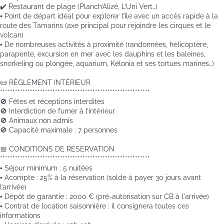
✔️ Restaurant de plage (Planch’Alizé, L’Uni Vert…)
▪️ Point de départ idéal pour explorer l’île avec un accès rapide à la
route des Tamarins (axe principal pour rejoindre les cirques et le
volcan)
▪️ De nombreuses activités à proximité (randonnées, hélicoptère,
parapente, excursion en mer avec les dauphins et les baleines,
snorkeling ou plongée, aquarium, Kélonia et ses tortues marines…)
📜 RÈGLEMENT INTÉRIEUR
************************************************************
🚫 Fêtes et réceptions interdites
🚫 Interdiction de fumer à l’intérieur
🚫 Animaux non admis
🚫 Capacité maximale : 7 personnes
📅 CONDITIONS DE RÉSERVATION
************************************************************
▪️ Séjour minimum : 5 nuitées
▪️ Acompte : 25% à la réservation (solde à payer 30 jours avant
l’arrivée)
▪️ Dépôt de garantie : 2000 € (pré-autorisation sur CB à l'arrivée)
▪️ Contrat de location saisonnière : il consignera toutes ces
informations