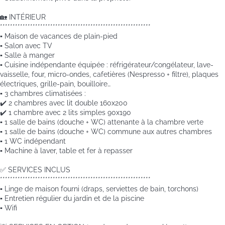
🏡 INTÉRIEUR
************************************************************
▪️ Maison de vacances de plain-pied
▪️ Salon avec TV
▪️ Salle à manger
▪️ Cuisine indépendante équipée : réfrigérateur/congélateur, lave-
vaisselle, four, micro-ondes, cafetières (Nespresso + filtre), plaques
électriques, grille-pain, bouilloire…
▪️ 3 chambres climatisées :
✔️ 2 chambres avec lit double 160x200
✔️ 1 chambre avec 2 lits simples 90x190
▪️ 1 salle de bains (douche + WC) attenante à la chambre verte
▪️ 1 salle de bains (douche + WC) commune aux autres chambres
▪️ 1 WC indépendant
▪️ Machine à laver, table et fer à repasser
✅ SERVICES INCLUS
************************************************************
▪️ Linge de maison fourni (draps, serviettes de bain, torchons)
▪️ Entretien régulier du jardin et de la piscine
▪️ Wifi