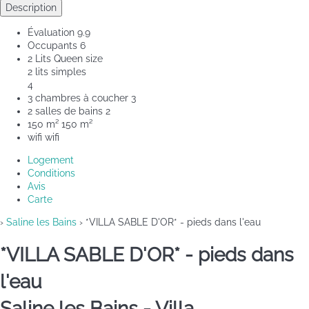
Description
Évaluation
9.9
Occupants
6
2 Lits Queen size
2 lits simples
4
3 chambres à coucher
3
2 salles de bains
2
150 m²
150 m²
wifi
wifi
Logement
Conditions
Avis
Carte
›
Saline les Bains
› *VILLA SABLE D'OR* - pieds dans l'eau
*VILLA SABLE D'OR* - pieds dans
l'eau
Saline les Bains -
Villa