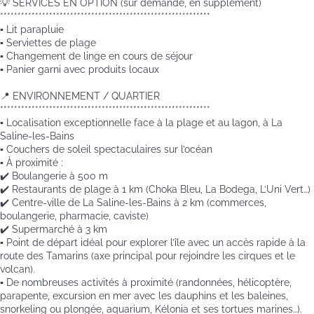
💡 SERVICES EN OPTION (sur demande, en supplément)
************************************************************
▪️ Lit parapluie
▪️ Serviettes de plage
▪️ Changement de linge en cours de séjour
▪️ Panier garni avec produits locaux
📍 ENVIRONNEMENT / QUARTIER
************************************************************
▪️ Localisation exceptionnelle face à la plage et au lagon, à La
Saline-les-Bains
▪️ Couchers de soleil spectaculaires sur l’océan
▪️ À proximité :
✔️ Boulangerie à 500 m
✔️ Restaurants de plage à 1 km (Choka Bleu, La Bodega, L’Uni Vert…)
✔️ Centre-ville de La Saline-les-Bains à 2 km (commerces,
boulangerie, pharmacie, caviste)
✔️ Supermarché à 3 km
▪️ Point de départ idéal pour explorer l’île avec un accès rapide à la
route des Tamarins (axe principal pour rejoindre les cirques et le
volcan).
▪️ De nombreuses activités à proximité (randonnées, hélicoptère,
parapente, excursion en mer avec les dauphins et les baleines,
snorkeling ou plongée, aquarium, Kélonia et ses tortues marines…).