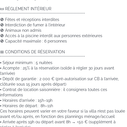
📜 RÈGLEMENT INTÉRIEUR
************************************************************
🚫 Fêtes et réceptions interdites
🚫 Interdiction de fumer à l’intérieur
🚫 Animaux non admis
🚫 Accès à la piscine interdit aux personnes extérieures
🚫 Capacité maximale : 6 personnes
📅 CONDITIONS DE RÉSERVATION
************************************************************
▪️ Séjour minimum : 5 nuitées
▪️ Acompte : 25% à la réservation (solde à régler 30 jours avant
l’arrivée)
▪️ Dépôt de garantie : 2 000 € (pré-autorisation sur CB à l’arrivée,
clôturée sous 15 jours après départ)
▪️ Contrat de location saisonnière : il consignera toutes ces
informations
▪️ Horaires d’arrivée : 15h–19h
▪️ Horaires de départ : 8h–11h
Ces horaires peuvent varier en votre faveur si la villa n’est pas louée
avant et/ou après, en fonction des plannings ménage/accueil
▪️ Arrivée après 19h ou départ avant 8h → +50 € (supplément à